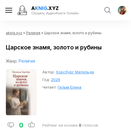
A
KNIG
.XYZ
Слушать АудиоКниги Онлайн
aknig.xyz
»
Религия
» Царское знамя, золото и рубины
Царское знамя, золото и рубины
Жанр:
Религия
Автор:
Хорсбург Матильда
Год:
2026
Читает:
Гельм Елена
0
Рейтинг на основе
0
голосов