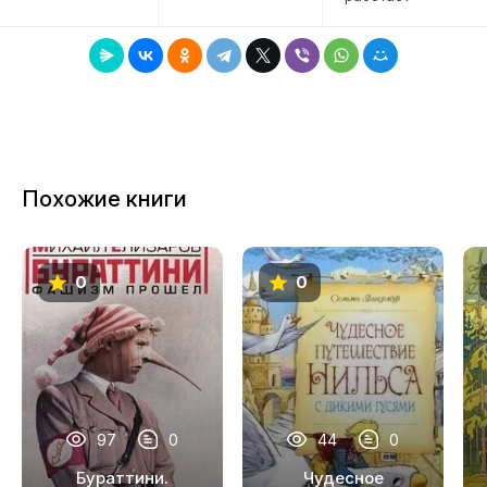
Похожие книги
0
0
97
0
44
0
Бураттини.
Чудесное