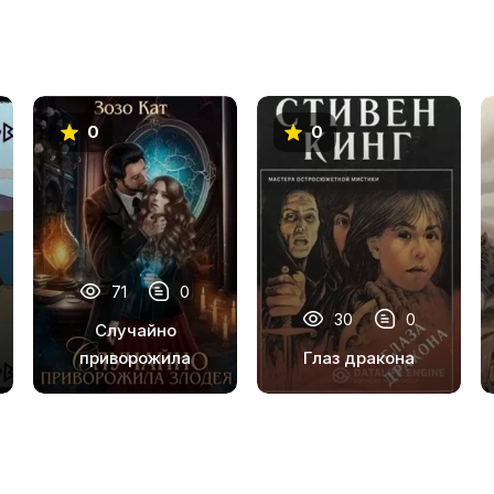
0
0
71
0
30
0
Случайно
приворожила
Глаз дракона
Злодея