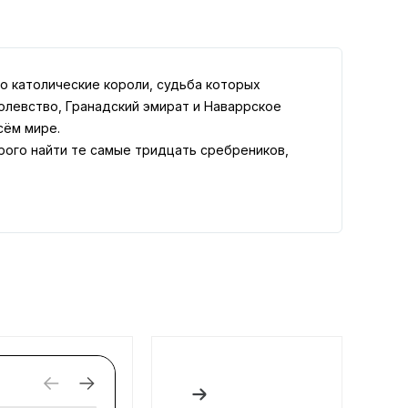
о католические короли, судьба которых
олевство, Гранадский эмират и Наваррское
сём мире.
орого найти те самые тридцать сребреников,