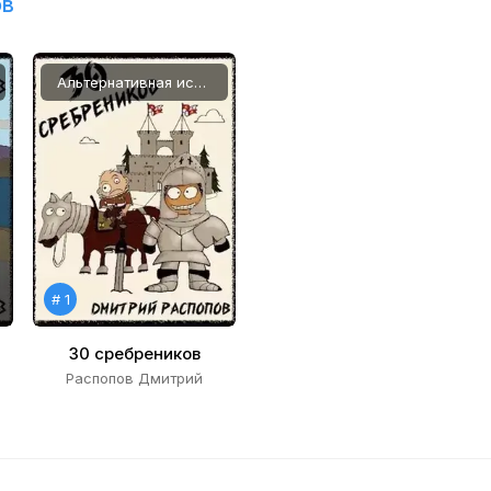
ов
Альтернативная история, Попаданцы
# 1
30 сребреников
Распопов Дмитрий