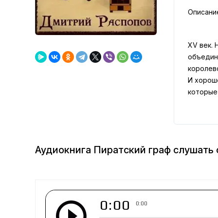
Описани
XV век.
объедин
королевс
И хорошо
которые 
Аудиокнига Пиратский граф слушать
0:00
0:00