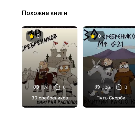
23
Похожие книги
24
25
0
0
26
27
28
29
174
0
106
0
30 сребреников
Путь Скорби