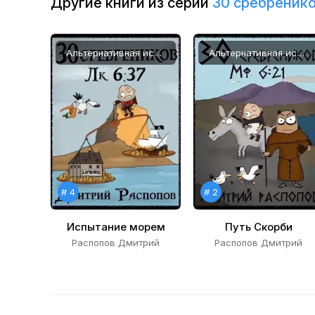
Другие книги из серии
30 сребреник
11
12
Альтернативная история, Попаданцы
Альтернативная история, Попаданцы
13
14
15
16
17
# 4
# 2
18
19
Испытание морем
Путь Скорби
Распопов Дмитрий
Распопов Дмитрий
20
21
22