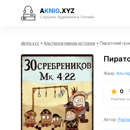
A
KNIG
.XYZ
Слушать АудиоКниги Онлайн
aknig.xyz
»
Альтернативная история
» Пиратский гра
Пиратс
Жанр:
Альте
0
Рейтинг 
Автор:
Расп