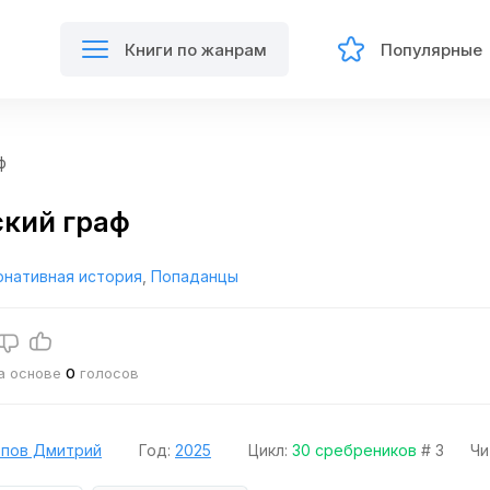
Книги по жанрам
Популярные
ф
кий граф
рнативная история
,
Попаданцы
на основе
0
голосов
опов Дмитрий
Год:
2025
Цикл:
30 сребреников
# 3
Чи