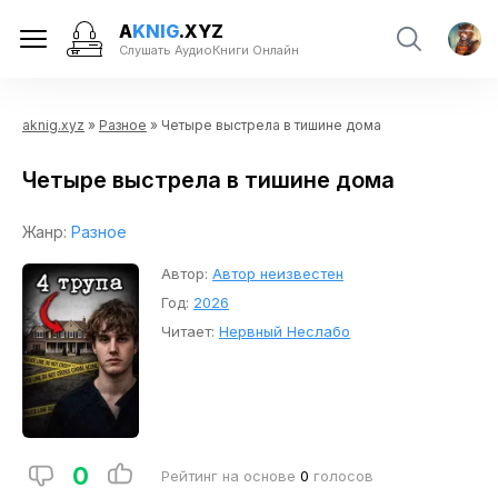
A
KNIG
.XYZ
Слушать АудиоКниги Онлайн
aknig.xyz
»
Разное
» Четыре выстрела в тишине дома
Четыре выстрела в тишине дома
Жанр:
Разное
Автор:
Автор неизвестен
Год:
2026
Читает:
Нервный Неслабо
0
Рейтинг на основе
0
голосов