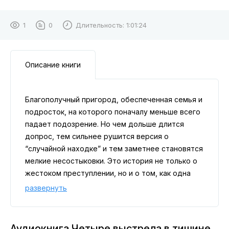
1
0
Длительность:
1:01:24
Описание книги
Благополучный пригород, обеспеченная семья и
подросток, на которого поначалу меньше всего
падает подозрение. Но чем дольше длится
допрос, тем сильнее рушится версия о
“случайной находке” и тем заметнее становятся
мелкие несостыковки. Это история не только о
жестоком преступлении, но и о том, как одна
ночь может уничтожить идеальную картинку
развернуть
изнутри. Финал здесь страшен именно тем,
насколько долго правда пряталась на виду.
Аудиокнига Четыре выстрела в тишине