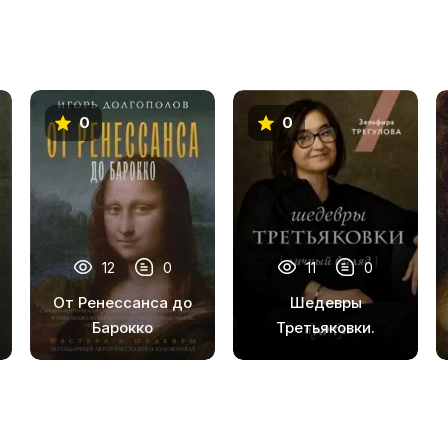
0
0
12
0
11
0
От Ренессанса до
Шедевры
Барокко
Третьяковки.
Личный взгляд