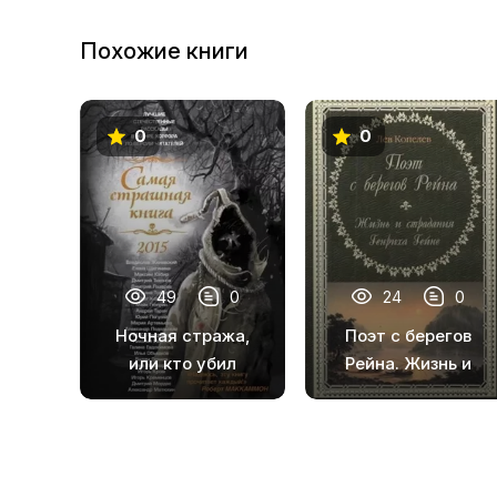
10
Похожие книги
11
12
0
0
13
14
15
16
49
0
24
0
17
Ночная стража,
Поэт с берегов
18
или кто убил
Рейна. Жизнь и
капитана
страдания
19
Хассельбурга
Генриха Гейне
20
21