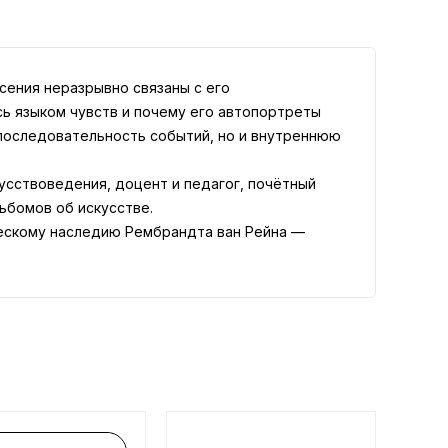
сения неразрывно связаны с его
сь языком чувств и почему его автопортреты
 последовательность событий, но и внутреннюю
усствоведения, доцент и педагог, почётный
ьбомов об искусстве.
ческому наследию Рембрандта ван Рейна —
еля через ключевые этапы его пути: от ранних
ченных драматизмом и философской
 тонкая игра света и тени, психологическая
ь же — взгляд на самого художника,
то изложение фактов, а попытка проследить его
оции, что заставляет автопортреты звучать так
д вами — биография творца.