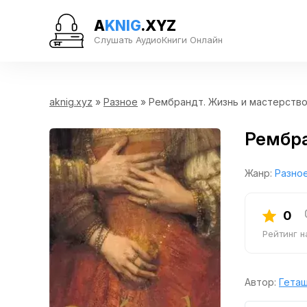
A
KNIG
.XYZ
Слушать АудиоКниги Онлайн
aknig.xyz
»
Разное
» Рембрандт. Жизнь и мастерств
Рембра
Жанр:
Разно
0
Рейтинг 
Автор:
Геташ