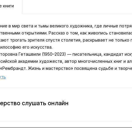
е книги
ие в мир света и тьмы великого художника, где личные потря
твенными открытиями. Рассказ о том, как живопись становила
ают трогать зрителя спустя столетия, раскрывает не только
философию его искусства.
торовна Геташвили (1950–2023) — писательница, кандидат иск
сийской академии художеств, автор многочисленных книг и ал
а «Рембрандт. Жизнь и мастерство» посвящена судьбе и твор
з крупнейших мастеров мировой живописи. Автор ведёт читат
уть
ких сюжетов и глубоких портретов до поздних полотен, отме
ностью.
ницах издания раскрываются секреты рембрандтовской манеры:
терство слушать онлайн
ь образов, смелое переосмысление жанра автопортрета. Здес
шего триумфы и утраты, любовь и разочарования. Это не прос
равды — в искусстве и в жизни: как краски превращались в эм
но и что скрывается за сиянием и сумраком его картин. Пере