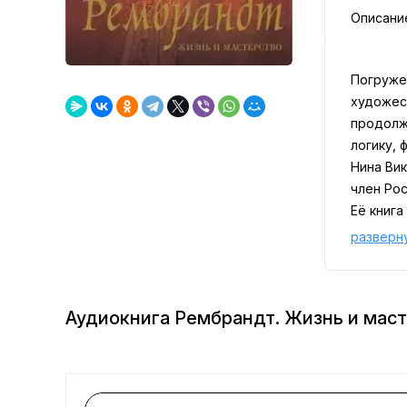
Описани
Погружен
художес
продолж
логику, 
Нина Вик
член Рос
Её книг
одного и
разверн
библейс
насыщен
На стра
Аудиокнига Рембрандт. Жизнь и мас
точност
пережив
поиски п
современ