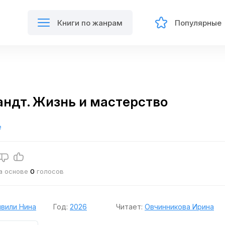
Книги по жанрам
Популярные
о
ндт. Жизнь и мастерство
е
на основе
0
голосов
вили Нина
Год:
2026
Читает:
Овчинникова Ирина