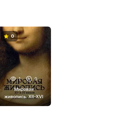
0
1
0
Мировая
живопись. XII-XVI
века