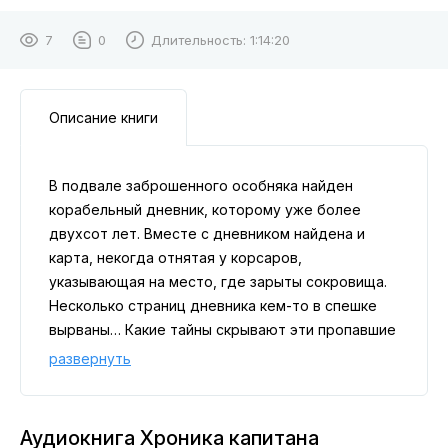
7
0
Длительность:
1:14:20
Описание книги
В подвале заброшенного особняка найден
корабельный дневник, которому уже более
двухсот лет. Вместе с дневником найдена и
карта, некогда отнятая у корсаров,
указывающая на место, где зарыты сокровища.
Несколько страниц дневника кем-то в спешке
вырваны… Какие тайны скрывают эти пропавшие
страницы? Обладатели находки отправляются в
развернуть
захватывающее путешествие, чтобы отыскать
сокровища и разгадать тайну пропавших
страниц дневника.
Аудиокнига Хроника капитана