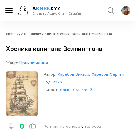
A
KNIG
.XYZ
Слушать АудиоКниги Онлайн
aknig.xyz
»
Приключения
» Хроника капитана Веллингтона
Хроника капитана Веллингтона
Жанр:
Приключения
Автор:
Харебов Виктор
,
Харебов Сергей
Год:
2026
Читает:
Данков Алексей
0
Рейтинг на основе
0
голосов