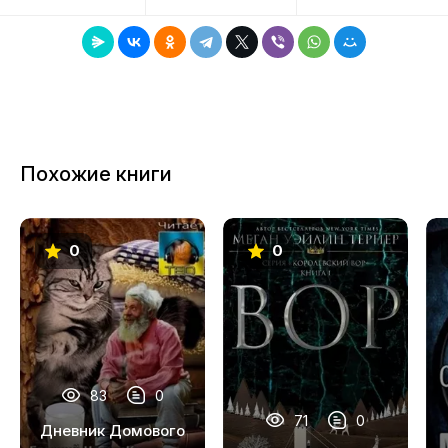
8
9
10
11
Похожие книги
0
0
83
0
71
0
Дневник Домового