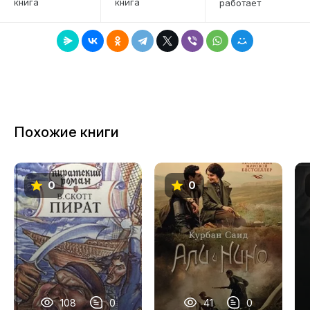
книга
книга
работает
7
8
9
10
11
Похожие книги
12
13
0
0
14
15
16
17
18
108
0
41
0