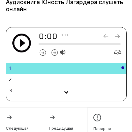
Аудиокнига Юность Лагардера слушать
онлайн
0:00
0:00
1
2
3
4
5
6
Следующая
Предыдущая
Плеер не