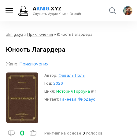
A
KNIG
.XYZ
Слушать АудиоКниги Онлайн
aknig.xyz
»
Приключения
» Юность Лагардера
Юность Лагардера
Жанр:
Приключения
Автор:
Феваль Поль
Год:
2026
Цикл:
История Горбуна
# 1
Читает:
Ганеева Фирдаус
0
Рейтинг на основе
0
голосов