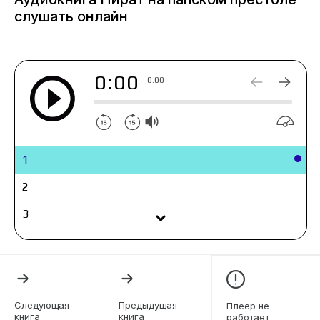
объявив тем самым на весь мир, что первого
слушать онлайн
Иоанна XXIII как бы не существовало? Чем
Балтазар Коста прославился до избрания на
папский престол?
0:00
0:00
1
2
3
4
5
6
Следующая
Предыдущая
Плеер не
книга
книга
работает