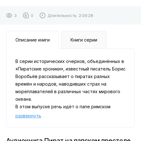
3
0
Длительность:
2:09:28
Описание книги
Книги серии
В серии исторических очерков, объединённых в
«Пиратские хроники», известный писатель Борис
Воробьёв рассказывает о пиратах разных
времён и народов, наводивших страх на
мореплавателей в различных частях мирового
океана.
В этом выпуске речь идёт о папе римском
Иоанне XXIII, носившем ранее имя Балтазар
развернуть
Коста. Почему, однако, когда осенью 1958 года
кардинал Рокалли сменил на папском престоле
умершего Пия XII, он принял имя Иоанна XXIII,
Аудиокнига Пират на папском престоле