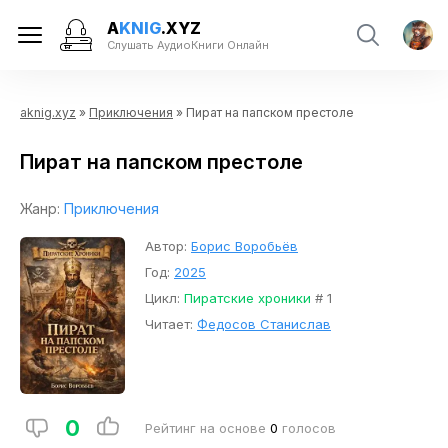
A
KNIG
.XYZ
Слушать АудиоКниги Онлайн
aknig.xyz
»
Приключения
» Пират на папском престоле
Пират на папском престоле
Жанр:
Приключения
Автор:
Борис Воробьёв
Год:
2025
Цикл:
Пиратские хроники
# 1
Читает:
Федосов Станислав
0
Рейтинг на основе
0
голосов