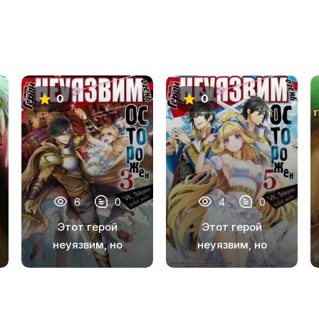
0
0
6
0
4
0
Этот герой
Этот герой
неуязвим, но
неуязвим, но
очень осторожен.
очень осторожен.
Том 3
Том 5