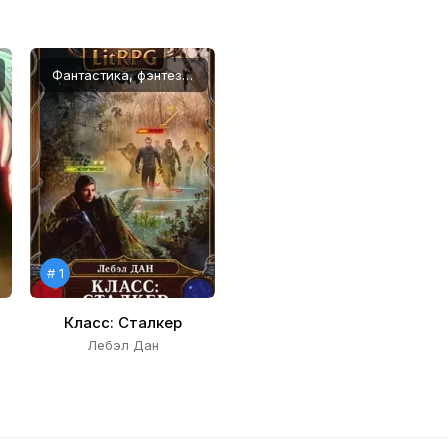
Фантастика, фэнтези, LitRPG
# 1
Класс: Сталкер
Лебэл Дан