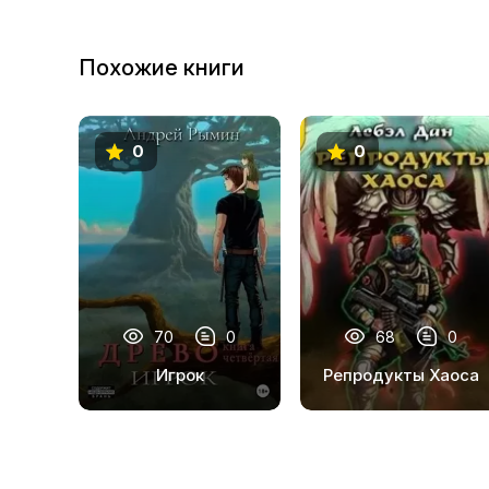
Похожие книги
0
0
70
0
68
0
Игрок
Репродукты Хаоса