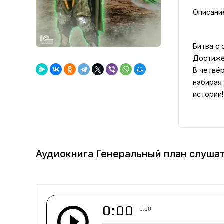
Описани
Битва с 
Достиже
В четвёр
набирая
истории!
Аудиокнига Генеральный план слуша
0:00
0:00