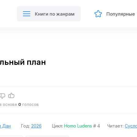
Книги по жанрам
Популярные
льный план
на основе
0
голосов
л Дан
Год:
2026
Цикл:
Homo Ludens
# 4
Читает:
Сусл