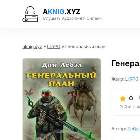
A
KNIG
.XYZ
Слушать АудиоКниги Онлайн
aknig.xyz
»
LitRPG
» Генеральный план
Генера
Жанр:
LitRPG
0
Рейтинг 
Автор:
Лебэ