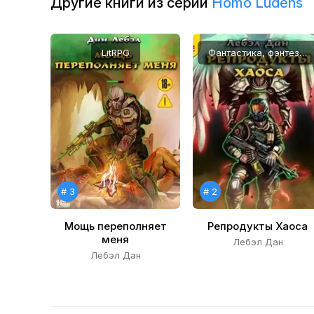
Другие книги из серии
Homo Ludens
11
12
LitRPG
Фантастика, фэнтези, LitRPG
13
14
15
16
17
# 3
# 2
18
Мощь переполняет
Репродукты Хаоса
меня
Лебэл Дан
Лебэл Дан