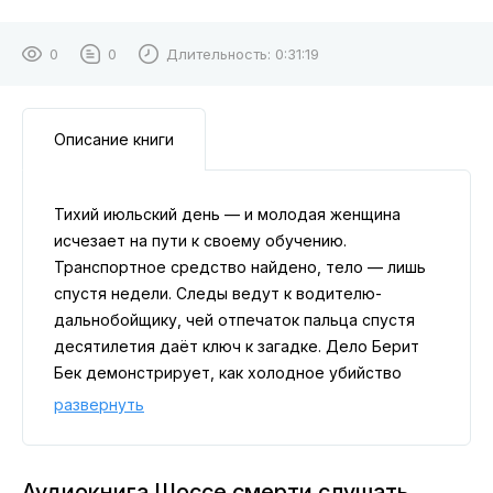
0
0
Длительность:
0:31:19
Описание книги
Тихий июльский день — и молодая женщина
исчезает на пути к своему обучению.
Транспортное средство найдено, тело — лишь
спустя недели. Следы ведут к водителю-
дальнобойщику, чей отпечаток пальца спустя
десятилетия даёт ключ к загадке. Дело Берит
Бек демонстрирует, как холодное убийство
может быть раскрыто только через
развернуть
десятилетия благодаря упорству следствия и
новым технологиям.
Аудиокнига Шоссе смерти слушать