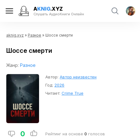
A
KNIG
.XYZ
Слушать АудиоКниги Онлайн
aknig.xyz
»
Разное
» Шоссе смерти
Шоссе смерти
Жанр:
Разное
Автор:
Автор неизвестен
Год:
2026
Читает:
Crime True
0
Рейтинг на основе
0
голосов