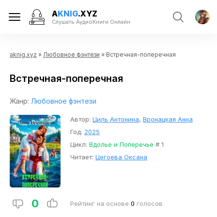
A
KNIG
.XYZ
Слушать АудиоКниги Онлайн
aknig.xyz
»
Любовное фэнтези
» Встречная-поперечная
Встречная-поперечная
Жанр:
Любовное фэнтези
Автор:
Циль Антонина
,
Вронацкая Анна
Год:
2025
Цикл:
Вдолье и Поперечье
# 1
Читает:
Цегоева Оксана
0
Рейтинг на основе
0
голосов