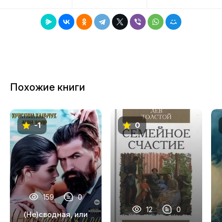
8
9
10
11
Похожие книги
12
13
-1
0
14
15
16
17
159
0
18
12
0
(Не)сводная, или