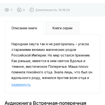
7
0
Длительность:
10:16:33
Описание книги
Книги серии
Народная смута так и не разгорелась – угасла
стараниями великих магических родов
Российской Империи. Но мир остался прежним.
Как раньше, имеется в нем святое Вдолье и
темное, мистическое Поперечье. Маша плохо
помнила покойного отца. Знала лишь, что был он
вдольского роду, женился против воли отца и
семья от него отказалась. Хорошо, что теперь у
развернуть
Марии имелась профессия. Жила она в шумном
красивом городе, далеко не впроголодь, но
скромно. Поэтому свалившееся на нее
Аудиокнига Встречная-поперечная