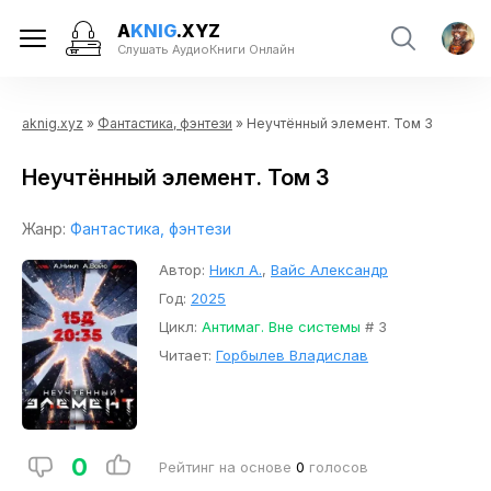
A
KNIG
.XYZ
Слушать АудиоКниги Онлайн
aknig.xyz
»
Фантастика, фэнтези
» Неучтённый элемент. Том 3
Неучтённый элемент. Том 3
Жанр:
Фантастика, фэнтези
Автор:
Никл А.
,
Вайс Александр
Год:
2025
Цикл:
Антимаг. Вне системы
# 3
Читает:
Горбылев Владислав
0
Рейтинг на основе
0
голосов