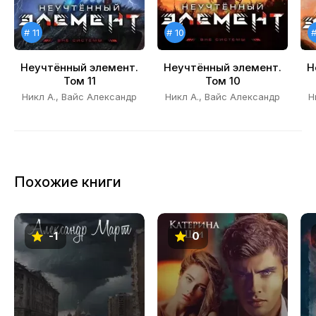
# 11
# 10
#
Неучтённый элемент.
Неучтённый элемент.
Н
Том 11
Том 10
Никл А., Вайс Александр
Никл А., Вайс Александр
Н
Похожие книги
-1
0