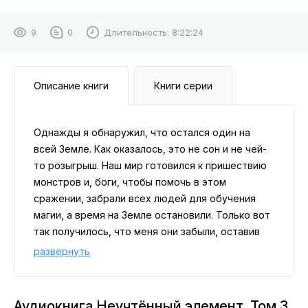
9
0
Длительность:
8:22:24
Описание книги
Книги серии
Однажды я обнаружил, что остался один на
всей Земле. Как оказалось, это не сон и не чей-
то розыгрыш. Наш мир готовился к пришествию
монстров и, боги, чтобы помочь в этом
сражении, забрали всех людей для обучения
магии, а время на Земле остановили. Только вот
так получилось, что меня они забыли, оставив
один на один с целым миром.
развернуть
Аудиокнига Неучтённый элемент. Том 3