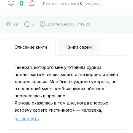
0
Рейтинг на основе
0
голосов
28
0
Длительность:
7:49:26
Описание книги
Книги серии
Генерал, которого мне уготовила судьба,
поднял мятеж, лишил моего отца короны и залил
дворец кровью. Мне было суждено умереть, но
в последний миг я необъяснимым образом
перенеслась в прошлое.
Я вновь оказалась в том дне, когда впервые
встречу своего «истинного» — человека,
который должен разрушить мою жизнь и
развернуть
расколоть сердце на осколки. Таков был
предначертанный путь… но на этот раз я