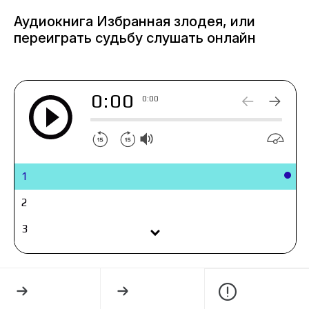
перепишу его сама.
Аудиокнига Избранная злодея, или
В книге:
переиграть судьбу слушать онлайн
Юная героиня, готовая на всё ради спасения
близких
Генерал — загадочная тёмная лошадка с
0:00
пугающей аурой злодея
0:00
Интриги, заговоры и тайны
От ненависти до любви
Сильные эмоции и напряжение
ХЭ
1
2
3
4
5
6