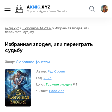
A
KNIG
.XYZ
Слушать АудиоКниги Онлайн
aknig.xyz
»
Любовное фэнтези
» Избранная злодея, или
переиграть судьбу
Избранная злодея, или переиграть
судьбу
Жанр:
Любовное фэнтези
Автор:
Руд София
Год:
2026
Цикл:
Горячие злодеи
# 1
Читает:
Росс Ася