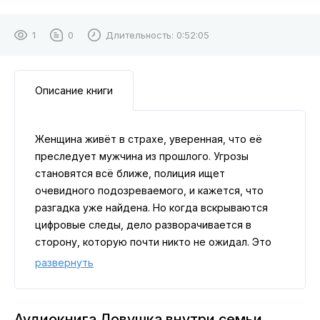
1
0
Длительность:
0:52:05
Описание книги
Женщина живёт в страхе, уверенная, что её
преследует мужчина из прошлого. Угрозы
становятся всё ближе, полиция ищет
очевидного подозреваемого, и кажется, что
разгадка уже найдена. Но когда вскрываются
цифровые следы, дело разворачивается в
сторону, которую почти никто не ожидал. Это
история не только об убийстве, но и о
развернуть
тщательно выстроенной лжи внутри самой
семьи.
Аудиокнига Ловушка внутри семьи