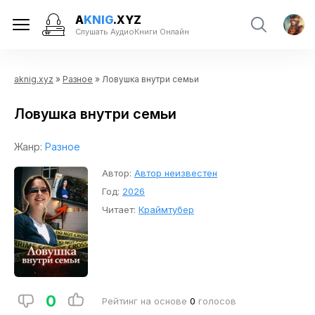
A
KNIG
.XYZ
Слушать АудиоКниги Онлайн
aknig.xyz
»
Разное
» Ловушка внутри семьи
Ловушка внутри семьи
Жанр:
Разное
Автор:
Автор неизвестен
Год:
2026
Читает:
Краймтубер
0
Рейтинг на основе
0
голосов