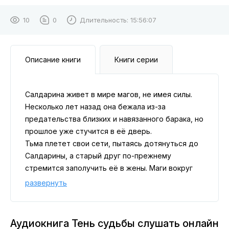
10
0
Длительность:
15:56:07
Описание книги
Книги серии
Салдарина живет в мире магов, не имея силы.
Несколько лет назад она бежала из-за
предательства близких и навязанного барака, но
прошлое уже стучится в её дверь.
Тьма плетет свои сети, пытаясь дотянуться до
Салдарины, а старый друг по-прежнему
стремится заполучить её в жены. Маги вокруг
твердят, что у неё есть нечто, необходимое
развернуть
другим.
Но что это, если она с рождения лишена дара и
живет почти как простой человек? И как это
Аудиокнига Тень судьбы слушать онлайн