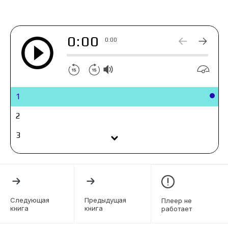
связано с могущественными хранителями, что
наблюдают за их миром?
0:00
0:00
1
2
3
4
5
6
Следующая
Предыдущая
Плеер не
книга
книга
работает
7