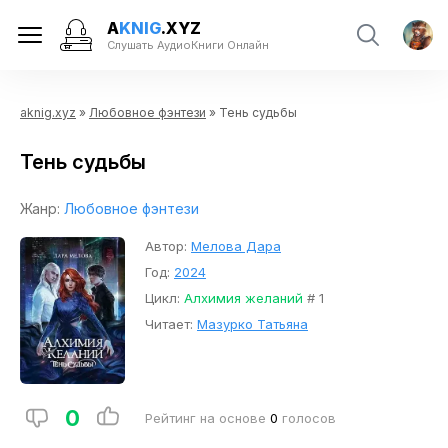
A
KNIG
.XYZ
Слушать АудиоКниги Онлайн
aknig.xyz
»
Любовное фэнтези
» Тень судьбы
Тень судьбы
Жанр:
Любовное фэнтези
Автор:
Мелова Дара
Год:
2024
Цикл:
Алхимия желаний
# 1
Читает:
Мазурко Татьяна
0
Рейтинг на основе
0
голосов