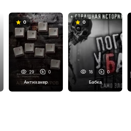
0
0
29
0
18
0
Антихакер
Бабка