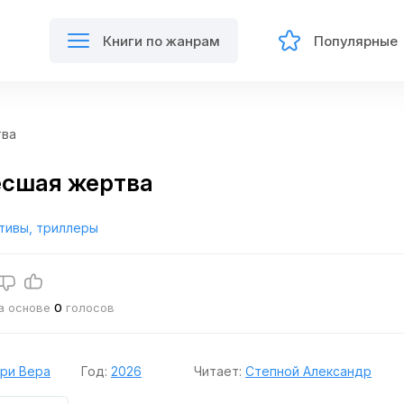
Книги по жанрам
Популярные
тва
есшая жертва
тивы, триллеры
на основе
0
голосов
ри Вера
Год:
2026
Читает:
Степной Александр