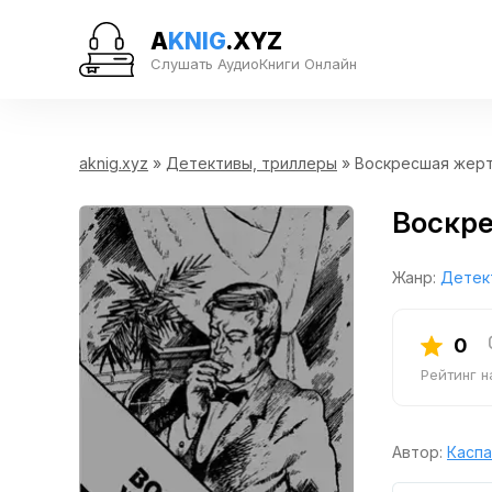
A
KNIG
.XYZ
Слушать АудиоКниги Онлайн
aknig.xyz
»
Детективы, триллеры
» Воскресшая жер
Воскр
Жанр:
Детек
0
Рейтинг 
Автор:
Каспа