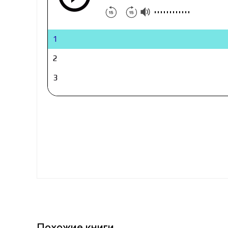
1
2
3
4
5
6
7
8
9
10
Похожие книги