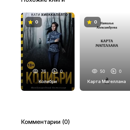
0
0
76
0
50
0
Колибри
Карта Магеллана
Комментарии (0)