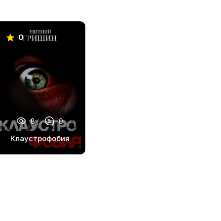
0
8
0
Клаустрофобия