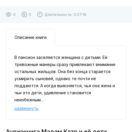
0
0
Длительность:
0:27:18
Описание книги
В пансион заселяется женщина с детьми. Её
тревожные манеры сразу привлекают внимание
остальных жильцов. Она без конца старается
усмирить сыновей, однако те почти не
поддаются. А когда выясняется, чья она жена и
чьи это дети, удивление становится
неизбежным…
развернуть
Аудиокнига Мадам Катр и её дети