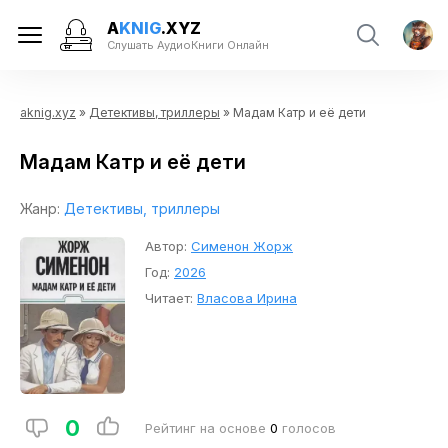
A
KNIG
.XYZ
Слушать АудиоКниги Онлайн
aknig.xyz
»
Детективы, триллеры
» Мадам Катр и её дети
Мадам Катр и её дети
Жанр:
Детективы, триллеры
Автор:
Сименон Жорж
Год:
2026
Читает:
Власова Ирина
0
Рейтинг на основе
0
голосов