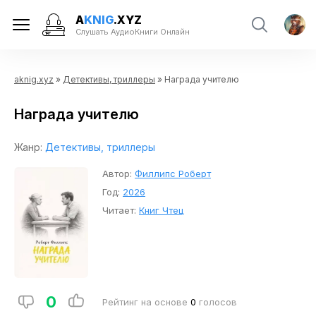
A
KNIG
.XYZ
Слушать АудиоКниги Онлайн
aknig.xyz
»
Детективы, триллеры
» Награда учителю
Награда учителю
Жанр:
Детективы, триллеры
Автор:
Филлипс Роберт
Год:
2026
Читает:
Книг Чтец
0
Рейтинг на основе
0
голосов