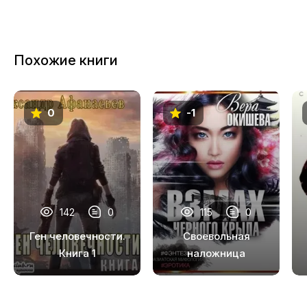
Похожие книги
0
-1
142
0
115
0
Ген человечности.
Своевольная
Книга 1
наложница