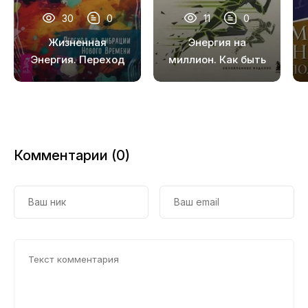
30
0
11
0
Жизненная
Энергия на
Энергия. Переход
миллион. Как быть
на вибрации
бодрым и
Нового Времени
победить
усталость
Комментарии (0)