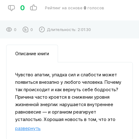
0
Рейтинг на основе
0
голосов
0
0
Длительность:
2:01:30
Описание книги
Чувство апатии, упадка сил и слабости может
появиться внезапно у любого человека. Почему
так происходит и как вернуть себе бодрость?
Причина часто кроется в снижении уровня
жизненной энергии: нарушается внутреннее
равновесие — и организм реагирует
усталостью. Хорошая новость в том, что это
состояние можно скорректировать, и в этом
развернуть
поможет наша аудиокнига.