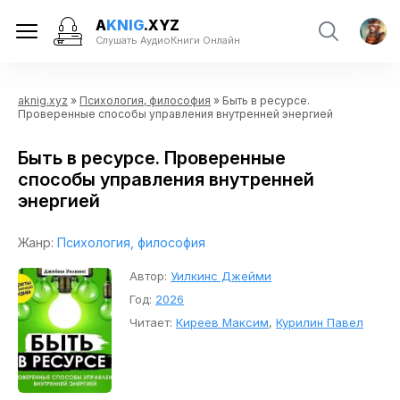
A
KNIG
.XYZ
Слушать АудиоКниги Онлайн
aknig.xyz
»
Психология, философия
» Быть в ресурсе.
Проверенные способы управления внутренней энергией
Быть в ресурсе. Проверенные
способы управления внутренней
энергией
Жанр:
Психология, философия
Автор:
Уилкинс Джейми
Год:
2026
Читает:
Киреев Максим
,
Курилин Павел