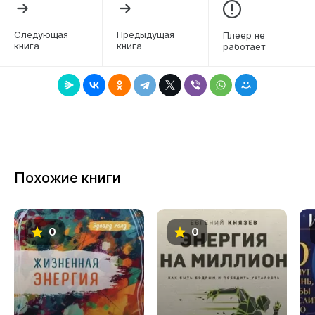
внутреннюю гармонию, укрепить самочувствие
6
и улучшить настроение. Вы начнете
Следующая
Предыдущая
Плеер не
воспринимать происходящее иначе — как
книга
книга
работает
7
пространство возможностей, а не рамок и
8
ограничений.
9
10
11
Похожие книги
12
13
0
0
14
15
16