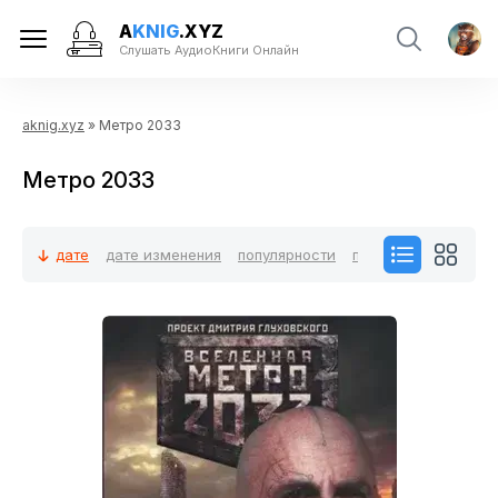
A
KNIG
.XYZ
Слушать АудиоКниги Онлайн
aknig.xyz
» Метро 2033
Метро 2033
дате
дате изменения
популярности
посещаемости
ко