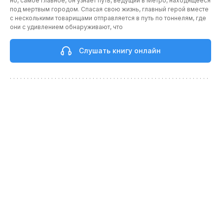
но, самое главное, он узнает путь, ведущий в Метро, находящееся
под мертвым городом. Спасая свою жизнь, главный герой вместе
с несколькими товарищами отправляется в путь по тоннелям, где
они с удивлением обнаруживают, что
Слушать книгу онлайн