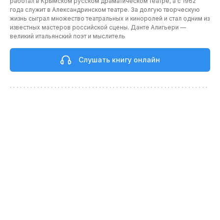
работал в Крымском русском драматическом театре, а с 1962
года служит в Александринском театре. За долгую творческую
жизнь сыграл множество театральных и киноролей и стал одним из
известных мастеров российской сцены. Данте Алигьери —
великий итальянский поэт и мыслитель
Слушать книгу онлайн