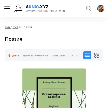
A
KNIG
.XYZ
Слушать АудиоКниги Онлайн
aknig.xyz
» Поэзия
Поэзия
дате
дате изменения
популярности
посещаемости
ко