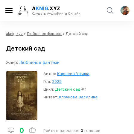
A
KNIG
.XYZ
Слушать АудиоКниги Онлайн
aknig.xyz
»
Любовное фэнтези
» Детский сад
Детский сад
Жанр:
Любовное фэнтези
Автор:
Каршева Ульяна
Год:
2025
Цикл:
Детский сад
# 1
Читает:
Клочкова Василина
0
Рейтинг на основе
0
голосов