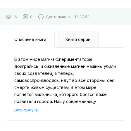
16
0
Длительность:
12:27:52
Описание книги
Книги серии
В этом мире маги-экспериментаторы
доигрались, и оживлённые магией машины убили
своих создателей, а теперь,
самовоспроизводясь, идут во все стороны, сея
смерть живым существам. В этом мире
прячется мальчишка, которого боятся даже
правители города. Нашу современницу
выдернули в пригород осаждённого города и
развернуть
некоторое время наблюдали за нею. Но, вместо
того чтобы искать опасного мальчика, девушка
начинает собирать в пригороде бездомных