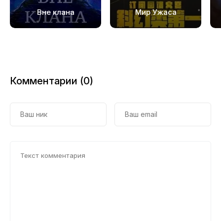
19
Вне клана
Мир Ужаса
20
21
22
Комментарии (0)
23
24
25
26
27
28
29
30