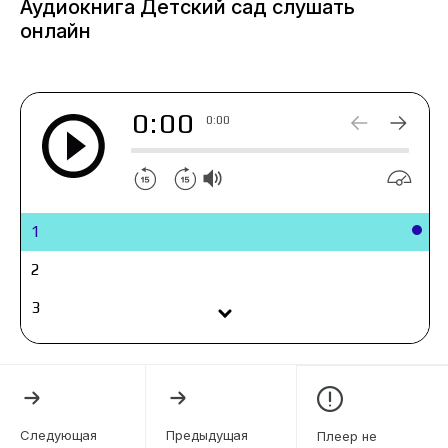
Аудиокнига Детский сад слушать
детей. И вскоре в магически защищённой от
онлайн
машин-убийц деревне появляется небольшой,
но очень странный детский сад.
0:00
0:00
1
2
3
4
5
6
Следующая
Предыдущая
Плеер не