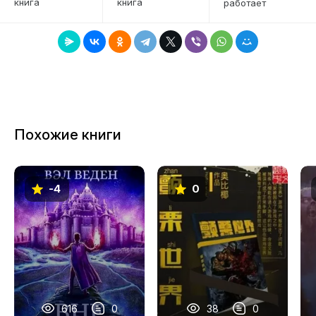
книга
книга
работает
7
8
9
10
11
Похожие книги
12
13
-4
0
14
15
16
17
18
616
0
38
0