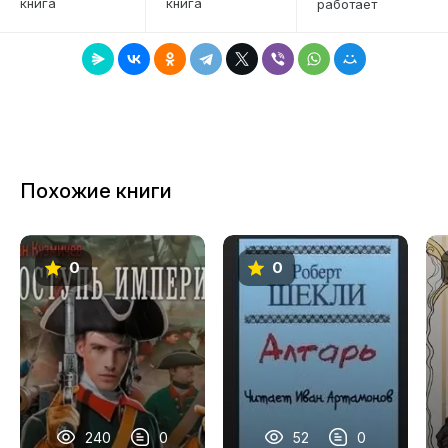
книга
книга
работает
7
8
9
10
11
Похожие книги
12
13
0
0
14
15
16
17
18
240
0
52
0