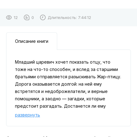
12
0
Длительность:
7:44:12
Описание книги
Младший царевич хочет показать отцу, что
тоже на что-то способен, и вслед за старшими
братьями отправляется разыскивать Жар-птицу.
Дорога оказывается долгой: на ней ему
встретятся и недоброжелатели, и верные
помощники, а заодно — загадки, которые
предстоит разгадать. Достанется ли ему
награда? Кто знает! Но испытания уже совсем
развернуть
близко. Приключения начинаются!