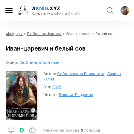
A
KNIG
.XYZ
Слушать АудиоКниги Онлайн
aknig.xyz
»
Любовное фэнтези
» Иван-царевич и белый сов
Иван-царевич и белый сов
Жанр:
Любовное фэнтези
Автор:
Соболянская Елизавета
,
Ляпина
Юлия
Год:
2026
Читает:
Быкова Людмила
0
Рейтинг на основе
0
голосов