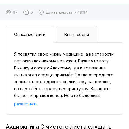
97
0
Длительность:
7:48:34
Описание книги
Книги серии
Я посвятил свою жизнь медицине, а на старости
лет оказался никому не нужен. Разве что коту
Рыжику и соседу Алексеичу, да и тот звонит
лишь когда сердце прижмёт. После очередного
звонка старого друга я спешил ему на помощь,
но сам слёг с сердечным приступом. Казалось
бы, вот и пришёл конец. Но это было лишь
начало, потому как я оказался в другом мире,
развернуть
где целители опираются не на лекарства и
оборудование, а на знания и силу своего дара. Я
в теле молодого парня с даром целителя и
Аудиокнига С чистого листа слушать