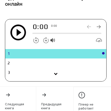
ворохом своих проблем, но у меня за плечами
онлайн
профессиональный и жизненный опыт, а значит, и
в новом мире не пропаду.
0:00
0:00
1
2
3
4
5
6
Следующая
Предыдущая
Плеер не
книга
книга
работает
7