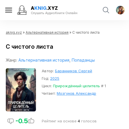
A
KNIG
.XYZ
Слушать АудиоКниги Онлайн
aknig.xyz
»
Альтернативная история
» С чистого листа
С чистого листа
Жанр:
Альтернативная история
,
Попаданцы
Автор:
Баранников Сергей
Год:
2025
Цикл:
Прирождённый целитель
# 1
Читает:
Мозгунов Александр
-0.5
Рейтинг на основе
4
голосов