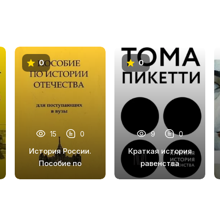
0
0
15
0
9
0
История России.
Краткая история
Пособие по
равенства
истории
Отечества для
поступающих в
ВУЗы