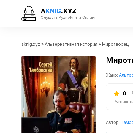
A
KNIG
.XYZ
Слушать АудиоКниги Онлайн
aknig.xyz
»
Альтернативная история
» Миротворец
Мирот
Жанр:
Альте
0
Рейтинг 
Автор:
Тамбо