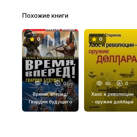
10
Похожие книги
11
0
0
62
0
40
0
Время, вперед!
Хаос и революции
Гвардия будущего
- оружие доллара
(сборник)