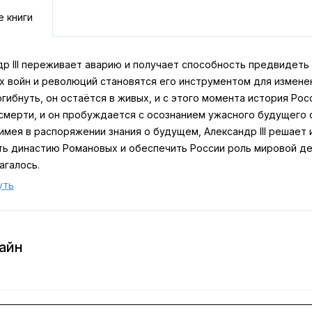
е книги
др III переживает аварию и получает способность предвидеть
х войн и революций становятся его инструментом для измене
гибнуть, он остаётся в живых, и с этого момента история Ро
смерти, и он пробуждается с осознанием ужасного будущего 
имея в распоряжении знания о будущем, Александр III решает 
ть династию Романовых и обеспечить России роль мировой д
агалось.
уть
айн