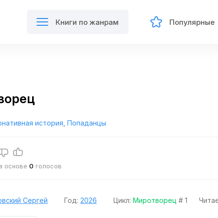
Книги по жанрам
Популярные
ворец
рнативная история
,
Попаданцы
на основе
0
голосов
вский Сергей
Год:
2026
Цикл:
Миротворец
# 1
Чита