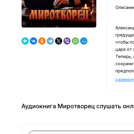
Описани
Алексан
грядущи
чтобы по
царя от 
Теперь, 
сохрани
предпол
разверн
Аудиокнига Миротворец слушать онл