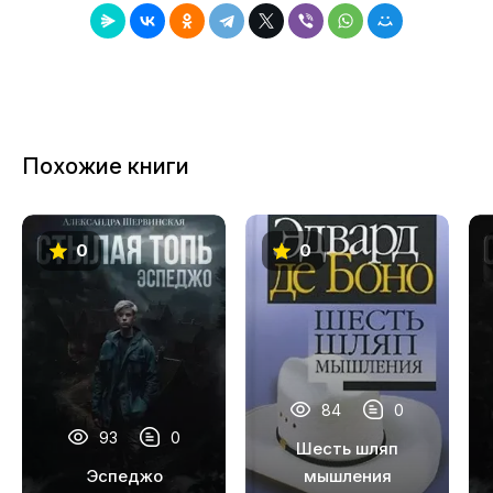
8
9
10
11
Похожие книги
12
13
0
0
84
0
93
0
Шесть шляп
Эспеджо
мышления