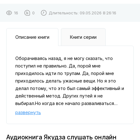
16
0
Длительность:
09.05.2026 8:26:16
Описание книги
Книги серии
Оборачиваясь назад, я не могу сказать, что
поступил не правильно. Да, порой мне
приходилось идти по трупам. Да, порой мне
приходилось делать ужасные вещи. Но я это
делал потому, что это был самый эффективный и
действенный метод. Других путей я не
выбирал.Но когда все начало разваливаться…
Меня сделали крайним.Нет, не потому, что я
развернуть
наследил в этой жизни. Просто это был самый
эффективный и действенный метод.
Аудиокнига Якудза слушать онлайн