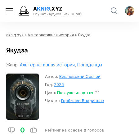
A
KNIG
.XYZ
Слушать АудиоКниги Онлайн
aknig.xyz
»
Альтернативная история
» Якудза
Якудза
Жанр:
Альтернативная история
,
Попаданцы
Автор:
Вишневский Сергей
Год:
2025
Цикл:
Поступь вендетты
# 1
Читает:
Горбылев Владислав
0
Рейтинг на основе
0
голосов