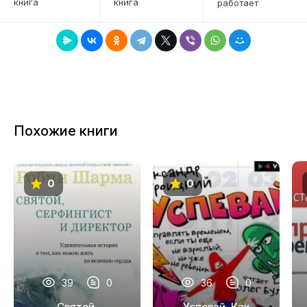
книга
книга
работает
7
8
9
10
11
Похожие книги
12
13
0
0
14
15
16
17
39
0
36
0
18
Святой,
Успевай. Как