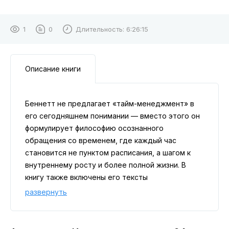
1
0
Длительность:
6:26:15
Описание книги
Беннетт не предлагает «тайм-менеджмент» в
его сегодняшнем понимании — вместо этого он
формулирует философию осознанного
обращения со временем, где каждый час
становится не пунктом расписания, а шагом к
внутреннему росту и более полной жизни. В
книгу также включены его тексты
«Человеческая машина» и «Ментальная
развернуть
эффективность».
Арнольд Беннетт поражал трудолюбием и
широтой дарования: он успел попробовать себя