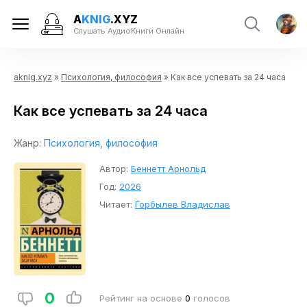
A
KNIG
.XYZ
Слушать АудиоКниги Онлайн
aknig.xyz
»
Психология, философия
» Как все успевать за 24 часа
Как все успевать за 24 часа
Жанр:
Психология, философия
Автор:
Беннетт Арнольд
Год:
2026
Читает:
Горбылев Владислав
0
Рейтинг на основе
0
голосов