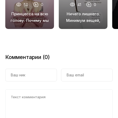
50
0
41
0
18
Принцесса на всю
Ничего лишнего.
19
голову. Почему мы
Минимум вещей,
влюбляемся в
максимум
20
сказочных
счастья
21
дураков
22
Комментарии (0)
23
24
25