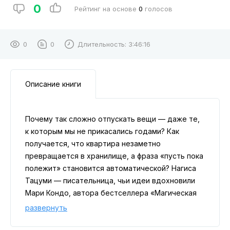
0
Рейтинг на основе
0
голосов
0
0
Длительность:
3:46:16
Описание книги
Почему так сложно отпускать вещи — даже те,
к которым мы не прикасались годами? Как
получается, что квартира незаметно
превращается в хранилище, а фраза «пусть пока
полежит» становится автоматической? Нагиса
Тацуми — писательница, чьи идеи вдохновили
Мари Кондо, автора бестселлера «Магическая
уборка», — предлагает ясный и облегчaющий
развернуть
взгляд на отношения с предметами. Она
объясняет: расхламление — это не война с