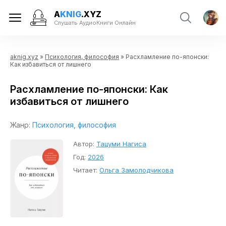
A
KNIG
.XYZ
Слушать АудиоКниги Онлайн
aknig.xyz
»
Психология, философия
» Расхламление по-японски:
Как избавиться от лишнего
Расхламление по-японски: Как
избавиться от лишнего
Жанр:
Психология, философия
Автор:
Тацуми Нагиса
Год:
2026
Читает:
Ольга Замолодчикова