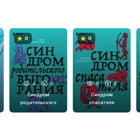
0
0
4
0
0
0
Синдром
Синдром
родительского
спасателя
выгорания