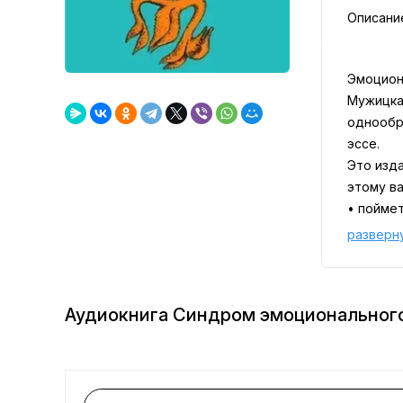
Описани
Эмоцион
Мужицка
однообр
эссе.
Это изда
этому ва
• поймет
• научит
разверн
• получ
Эта ауди
«Синдром
Аудиокнига Синдром эмоционального
синдром