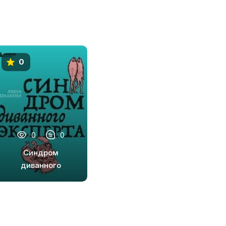
0
0
0
Синдром
диванного
эксперта