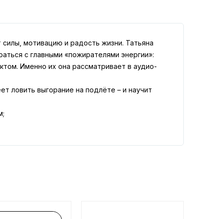
 силы, мотивацию и радость жизни. Татьяна
раться с главными «пожирателями энергии»:
том. Именно их она рассматривает в аудио-
ет ловить выгорание на подлёте – и научит
м;
бность.
рает на полную громкость.
арк в твоей голове. 25 психологических