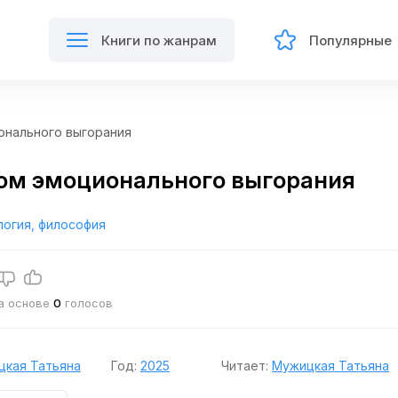
Книги по жанрам
Популярные
онального выгорания
ом эмоционального выгорания
логия, философия
на основе
0
голосов
цкая Татьяна
Год:
2025
Читает:
Мужицкая Татьяна