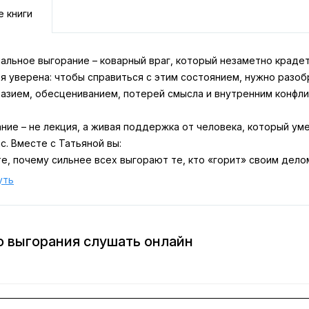
е книги
альное выгорание – коварный враг, который незаметно крадет
я уверена: чтобы справиться с этим состоянием, нужно разоб
азием, обесцениванием, потерей смысла и внутренним конфлик
ние – не лекция, а живая поддержка от человека, который уме
с. Вместе с Татьяной вы:
е, почему сильнее всех выгорают те, кто «горит» своим дело
есь вовремя замечать скрытые сигналы усталости;
уть
ите конкретные шаги, которые помогут сохранить работоспосо
окнига – кнопка перезагрузки. Включите ее, и ваша жизнь заиг
 эмоционального выгорания» входит в состав сборника «Зооп
 выгорания слушать онлайн
ов, которые мешают нам жить».