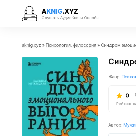
A
KNIG
.XYZ
Слушать АудиоКниги Онлайн
aknig.xyz
»
Психология, философия
» Синдром эмоци
Синдр
Жанр:
Психо
0
Рейтинг 
Автор:
Мужи