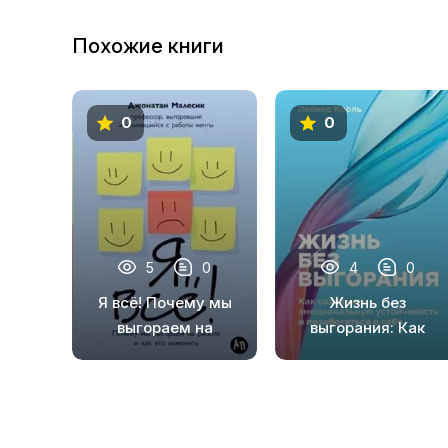
Похожие книги
0
0
5
0
4
0
Я всё! Почему мы
Жизнь без
выгораем на
выгорания: Как
работе и как это
сохранить
изменить
эмоциональную
устойчивость и
позаботиться о