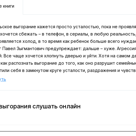
е книги
ьское выгорание кажется просто усталостью, пока не проявл
хочется сбежать – в телефон, в сериалы, в любую реальность,
оявляется холод, в то время как ребенок больше всего нужда
 Павел Зыгмантович предупреждает: дальше – хуже. Агрессия
. Все чаще хочется хлопнуть дверью и уйти. Хотя на самом д
 как распознать выгорание до того, как оно разрушит семейны
или себя в замкнутом круге усталости, раздражения и чувств
 родительского выгорания» входит в сборник «Зоопарк в твое
уть
ов, которые мешают нам жить».
асибо" и прочие слова благодарности уходят в адрес пользов
выгорания слушать онлайн