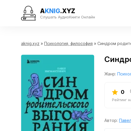
A
KNIG
.XYZ
Слушать АудиоКниги Онлайн
aknig.xyz
»
Психология, философия
» Синдром родите
Синдро
Жанр:
Психо
0
Рейтинг 
Автор:
Павел