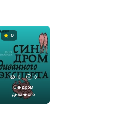
0
0
0
Синдром
диванного
эксперта