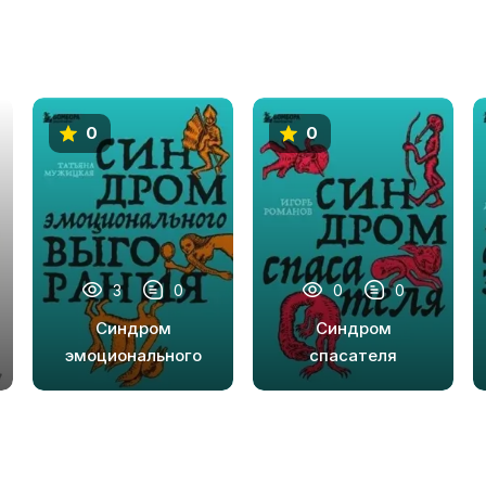
0
0
3
0
0
0
Синдром
Синдром
эмоционального
спасателя
выгорания