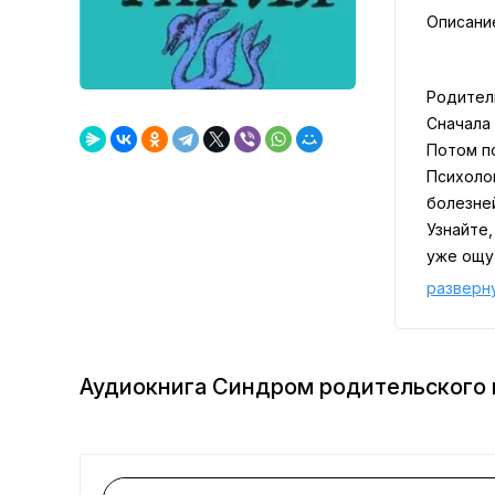
Описани
Родител
Сначала 
Потом п
Психолог
болезней
Узнайте,
уже ощут
«Синдром
разверн
синдром
Все "сп
Аудиокнига Синдром родительского 