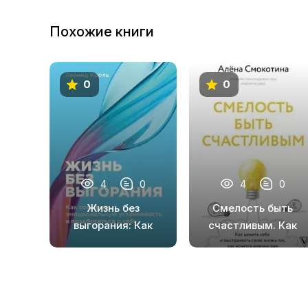
Похожие книги
0
0
4
0
4
0
Жизнь без
Смелость быть
выгорания: Как
счастливым. Как
сохранить
ценить себя и
эмоциональную
выстраивать свою
устойчивость и
жизнь так, как
позаботиться о
хочется именно