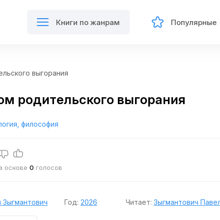
Книги по жанрам
Популярные
льского выгорания
м родительского выгорания
логия, философия
на основе
0
голосов
 Зыгмантович
Год:
2026
Читает:
Зыгмантович Паве