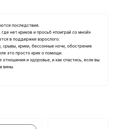
яются последствия.
 где нет криков и просьб «поиграй со мной».
ется в поддержке взрослого.
, срывы, крики, бессонные ночи, обострение
еле это просто крик о помощи.
е отношения и здоровье, и как спастись, если вы
а вины.
й голове 2.0. Еще 25 психологических
ателя, предоставившего материал для релиза