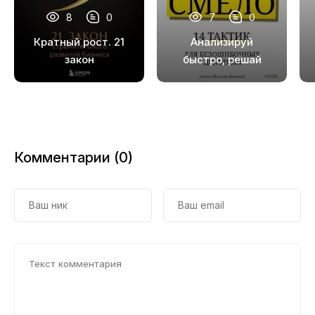
результатов.
8
0
7
0
Кратный рост. 21
Анализируй
закон
быстро, решай
стремительного
смело. 14 тактик
развития бизнеса
для безошибочных
действий
Комментарии (0)