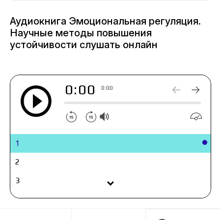
сфере, а также набор современных,
по‑настоящему практичных стратегий, которые
Аудиокнига Эмоциональная регуляция.
можно применять каждый день. Подход
Научные методы повышения
иллюстрируют живые истории и примеры — от
устойчивости слушать онлайн
подготовки бойцов спецподразделений до
обычных семейных и рабочих ситуаций,
благодаря чему чтение остается динамичным и
0:00
увлекательным.
0:00
Это прикладное руководство, опирающееся на
достижения психологии и нейронаук и
показывающее, как превращать эмоциональные
реакции в управляемый ресурс. Книга будет
1
полезна тем, кто живет и работает в условиях
напряжения и неопределенности:
2
руководителям, специалистам помогающих
3
профессий, родителям, педагогам,
предпринимателям, студентам. Она адресована
4
всем, кто застревает в тревоге, злости или
чувстве вины, сталкивается с выгоранием и