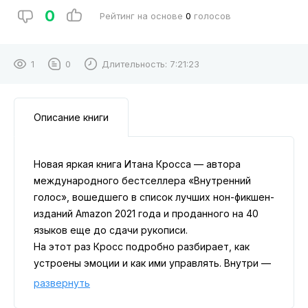
0
Рейтинг на основе
0
голосов
1
0
Длительность:
7:21:23
Описание книги
Новая яркая книга Итана Кросса — автора
международного бестселлера «Внутренний
голос», вошедшего в список лучших нон-фикшен-
изданий Amazon 2021 года и проданного на 40
языков еще до сдачи рукописи.
На этот раз Кросс подробно разбирает, как
устроены эмоции и как ими управлять. Внутри —
данные свежих научных исследований, разбор
развернуть
устойчивых заблуждений об эмоциональной