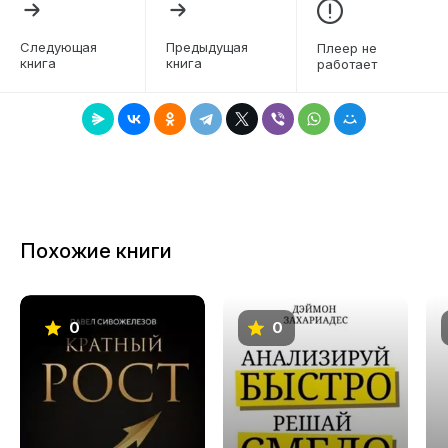
конфликтами, ощущает разрыв между
пониманием «как правильно» и автоматическими
Следующая
Предыдущая
Плеер не
привычными реакциями. Здесь негативные
книга
книга
работает
переживания не объявляются поломкой —
напротив, они рассматриваются как сигнал и
инструмент, которым можно научиться
пользоваться.
Особая ценность книги — в конкретных
методах: работа с сенсорными «якорями» (звук,
запах, прикосновения), приемы
Похожие книги
перенаправления внимания, когнитивный
рефрейминг, настройка среды и социальных
контактов. Эти инструменты развивают гибкость
и помогают выбирать наиболее подходящий
0
0
способ под конкретную цель и обстоятельства.
Освоив их, легче быстрее выходить из
разрушительных состояний, повышать
устойчивость и осознанность, улучшать
отношения и добиваться более сильных