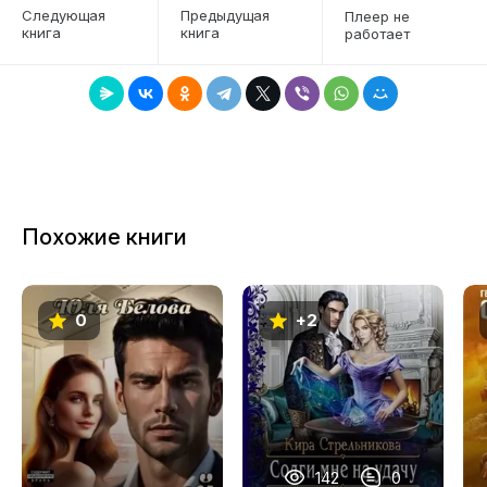
6
Следующая
Предыдущая
Плеер не
книга
книга
работает
7
8
9
10
11
Похожие книги
12
13
0
+2
14
15
16
17
142
0