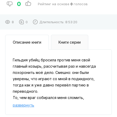
0
Рейтинг на основе
0
голосов
8
0
Длительность:
8:53:20
Описание книги
Книги серии
Гильдия убийц бросила против меня свой
главный козырь, рассчитывая раз и навсегда
похоронить моё дело. Смешно: они были
уверены, что играют со мной в подкидного,
тогда как я уже давно перевёл партию в
переводного.
То, чем враг собирался меня сломить,
оборачивается моим оружием. У нашей команды
развернуть
появляется опасный, непредсказуемый, но
невероятно сильный ресурс — и вместе с ним