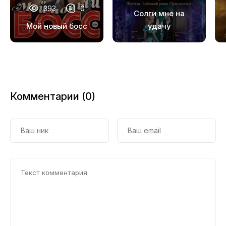
18
393
0
Солги мне на
19
Мой новый босс
удачу
20
21
22
Комментарии (0)
23
24