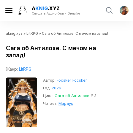
A
KNIG
.XYZ
Слушать АудиоКниги Онлайн
aknig.xyz
»
LitRPG
» Сага об Антилохе. С мечом на запад!
Сага об Антилохе. С мечом на
запад!
Жанр:
LitRPG
Автор:
Focsker Focsker
Год:
2026
Цикл:
Сага об Антилохе
# 3
Читает:
Мардук