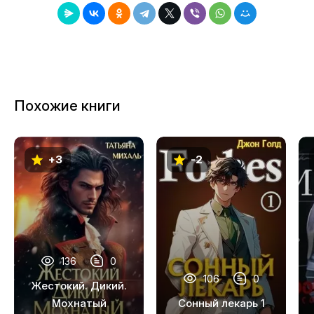
8
9
10
11
Похожие книги
12
13
+3
-2
14
15
16
17
136
0
18
106
0
Жестокий. Дикий.
19
Мохнатый
Сонный лекарь 1