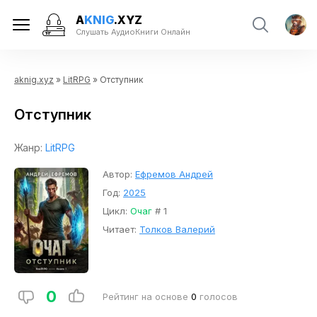
A
KNIG
.XYZ
Слушать АудиоКниги Онлайн
aknig.xyz
»
LitRPG
» Отступник
Отступник
Жанр:
LitRPG
Автор:
Ефремов Андрей
Год:
2025
Цикл:
Очаг
# 1
Читает:
Толков Валерий
0
Рейтинг на основе
0
голосов