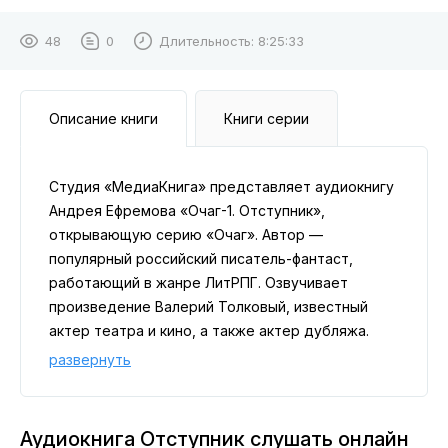
48
0
Длительность:
8:25:33
Описание книги
Книги серии
Студия «МедиаКнига» представляет аудиокнигу
Андрея Ефремова «Очаг-1. Отступник»,
открывающую серию «Очаг». Автор —
популярный российский писатель-фантаст,
работающий в жанре ЛитРПГ. Озвучивает
произведение Валерий Толковый, известный
актер театра и кино, а также актер дубляжа.
События книги разворачиваются после первой
развернуть
волны Прорыва, когда из-под земли начали
появляться кровожадные существа, с которыми
человечество не справилось. Вторая волна
Аудиокнига Отступник слушать онлайн