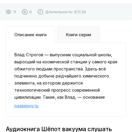
11
0
Длительность:
8:11:29
Описание книги
Книги серии
Влад Строгов — выпускник социальной школы,
выросший на космической станции у самого края
обжитого людьми пространства. Здесь всё
подчинено добыче редчайшего химического
элемента, на котором держится
технологический прогресс современной
цивилизации. Такие, как Влад, — основание
социальной пирамиды: они обитают на нижней
развернуть
ступени нового общества, возникшего после
двух волн человеческой экспансии в космос.
Ясных перспектив у него почти нет, но есть
Аудиокнига Шёпот вакуума слушать