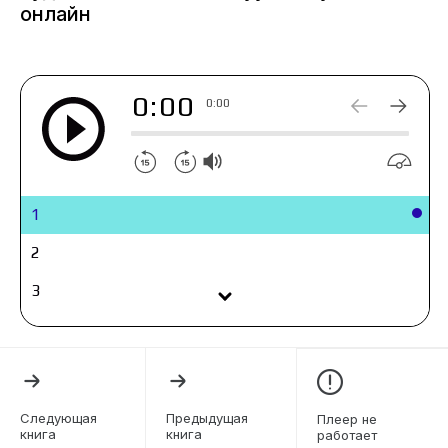
цепкий ум и жгучее стремление вырваться из
онлайн
невидимой ловушки, в которую его загнала
судьба.
0:00
0:00
1
2
3
4
5
6
Следующая
Предыдущая
Плеер не
книга
книга
работает
7