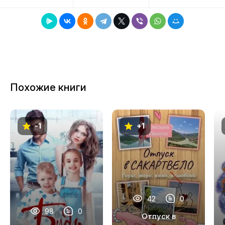
8
9
10
11
Похожие книги
12
13
-1
+1
14
42
0
98
0
Отпуск в