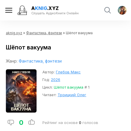
A
KNIG
.XYZ
Слушать АудиоКниги Онлайн
aknig.xyz
»
Фантастика, фэнтези
» Шёпот вакуума
Шёпот вакуума
Жанр:
Фантастика, фэнтези
Автор:
Глебов Макс
Год:
2026
Цикл:
Шёпот вакуума
# 1
Читает:
Троицкий Олег
0
Рейтинг на основе
0
голосов