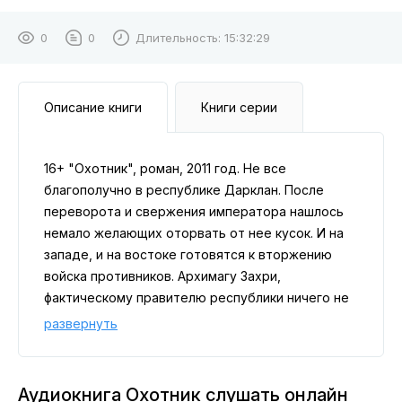
0
0
Длительность:
15:32:29
Описание книги
Книги серии
16+ "Охотник", роман, 2011 год. Не все
благополучно в республике Дарклан. После
переворота и свержения императора нашлось
немало желающих оторвать от нее кусок. И на
западе, и на востоке готовятся к вторжению
войска противников. Архимагу Захри,
фактическому правителю республики ничего не
остается, кроме, как искать забытое оружие на
развернуть
проклятом материке Данисе. А тем временем
удачливый охотник Глан получает необычно
хорошо оплаченный заказ от гномов...
Аудиокнига Охотник слушать онлайн