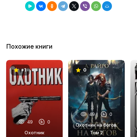
8
9
10
11
Похожие книги
12
13
+1
0
14
15
16
17
49
0
18
49
0
Охотник на богов.
19
Охотник
Том 2