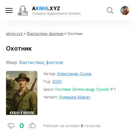
A
KNIG
.XYZ
Слушать АудиоКниги Онлайн
aknig.xyz
»
Фантастика, фэнтези
» Охотник
Охотник
Жанр:
Фантастика, фэнтези
Автор:
Александр Сухов
Год:
2025
Цикл:
Охотник (Александр Сухов)
# 1
Читает:
Дуняшев Марат
0
Рейтинг на основе
0
голосов