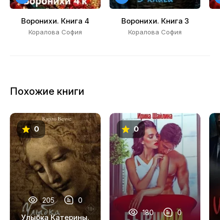
20
Воронихи. Книга 4
Воронихи. Книга 3
21
Коралова София
Коралова София
22
23
24
Похожие книги
25
26
0
0
27
28
29
30
205
0
180
0
31
Улыбка Катерины.