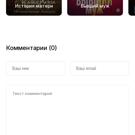
История матери
Бывший муж
32
Леонардо
33
34
35
Комментарии (0)
36
37
38
39
40
41
42
43