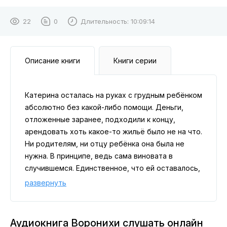
22
0
Длительность:
10:09:14
Описание книги
Книги серии
Катерина осталась на руках с грудным ребёнком
абсолютно без какой-либо помощи. Деньги,
отложенные заранее, подходили к концу,
арендовать хоть какое-то жильё было не на что.
Ни родителям, ни отцу ребёнка она была не
нужна. В принципе, ведь сама виновата в
случившемся. Единственное, что ей оставалось,
это попросить свою бабушку, жившую в
развернуть
деревне где-то глубинке России и которую она
видела всего дважды за свою жизнь, чтобы та
её приютила. Ну хотя бы на время.То, что эта
Аудиокнига Воронихи слушать онлайн