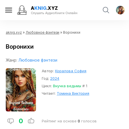
A
KNIG
.XYZ
Слушать АудиоКниги Онлайн
aknig.xyz
»
Любовное фэнтези
» Воронихи
Воронихи
Жанр:
Любовное фэнтези
Автор:
Коралова София
Год:
2024
Цикл:
Внучка ведьмы
# 1
Читает:
Томина Виктория
0
Рейтинг на основе
0
голосов