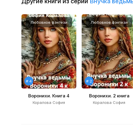
Другие книги из серии
Внучка ведьм
11
12
Любовное фэнтези
Любовное фэнтези
13
14
15
16
17
# 4
# 2
18
19
Воронихи. Книга 4
Воронихи. 2 книга
Коралова София
Коралова София
20
21
22