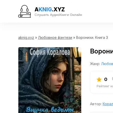
A
KNIG
.XYZ
Слушать АудиоКниги Онлайн
aknig.xyz
»
Любовное фэнтези
» Воронихи. Книга 3
Ворони
Жанр:
Любов
0
Рейтинг 
Автор:
Кора