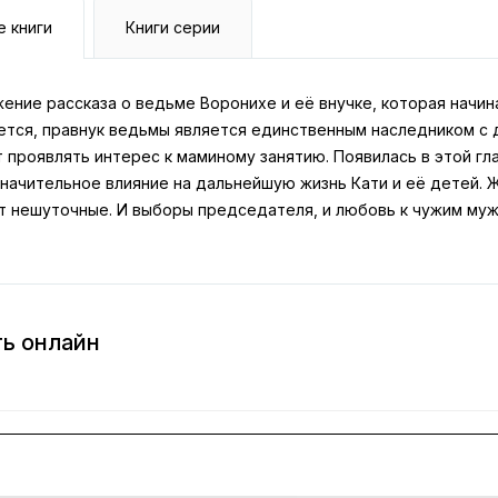
е книги
Книги серии
ние рассказа о ведьме Воронихе и её внучке, которая начина
ется, правнук ведьмы является единственным наследником с 
 проявлять интерес к маминому занятию. Появилась в этой гл
начительное влияние на дальнейшую жизнь Кати и её детей. Ж
ят нешуточные. И выборы председателя, и любовь к чужим муж
ть онлайн