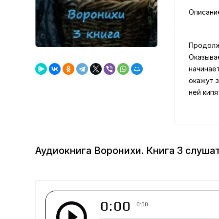
Описани
Продолже
Оказыва
начинает
окажут з
ней кип
Аудиокнига Воронихи. Книга 3 слуша
0:00
0:00