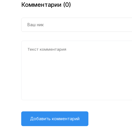
Комментарии (0)
35
36
37
38
39
40
41
42
43
44
45
46