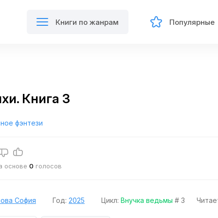
Книги по жанрам
Популярные
хи. Книга 3
ное фэнтези
на основе
0
голосов
лова София
Год:
2025
Цикл:
Внучка ведьмы
# 3
Читае