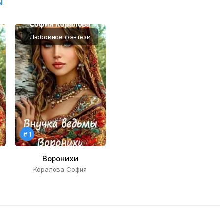
ы
Любовное фэнтези
# 1
Воронихи
Коралова София