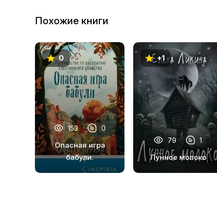
23
Похожие книги
24
25
0
+1
26
27
28
29
153
0
30
79
1
Опасная игра
бабули.
Лунное молоко
31
Руководство по
32
раскрытию
собственного
33
убийства
34