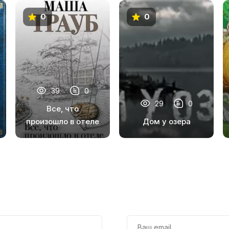
0
0
39
0
29
0
Все, что
произошло в отеле
Дом у озера