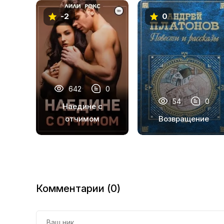
12
-2
0
13
14
15
16
642
0
17
54
0
Наедине с
18
отчимом
Возвращение
19
Комментарии (0)