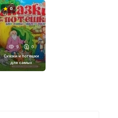
0
9
0
Сказки и потешки
для самых
маленьких