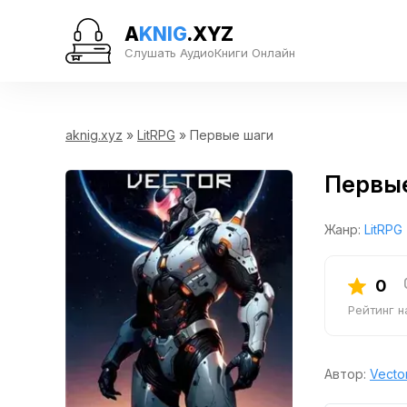
A
KNIG
.XYZ
Слушать АудиоКниги Онлайн
aknig.xyz
»
LitRPG
» Первые шаги
Первы
Жанр:
LitRPG
0
Рейтинг 
Автор:
Vecto