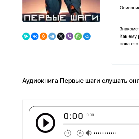
Описани
Знакомс
Как ему 
пока его
Аудиокнига Первые шаги слушать он
0:00
0:00