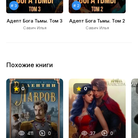
# 3
# 2
Адепт Бога Тьмы. Том 3
Адепт Бога Тьмы. Том 2
Савич Илья
Савич Илья
Похожие книги
0
0
411
0
37
0