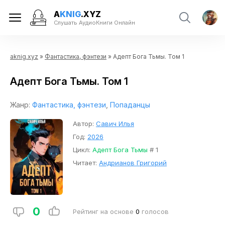
A
KNIG
.XYZ
Слушать АудиоКниги Онлайн
aknig.xyz
»
Фантастика, фэнтези
» Адепт Бога Тьмы. Том 1
Адепт Бога Тьмы. Том 1
Жанр:
Фантастика, фэнтези
,
Попаданцы
Автор:
Савич Илья
Год:
2026
Цикл:
Адепт Бога Тьмы
# 1
Читает:
Андрианов Григорий
0
Рейтинг на основе
0
голосов