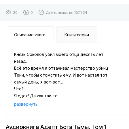
20
0
Длительность:
10:11:24
Описание книги
Книги серии
Князь Соколов убил моего отца десять лет
назад.
Всё это время я оттачивал мастерство убийц
Тени, чтобы отомстить ему. И вот настал тот
самый день, я вот-вот…
Что?!
Я сдох! Да как так-то!
Погодите-ка… Теперь я в теле его сына?
развернуть
Уахахахахахахахах!
Ну что, Соколов, готов увидеть крах своего
рода?
Аудиокнига Адепт Бога Тьмы. Том 1