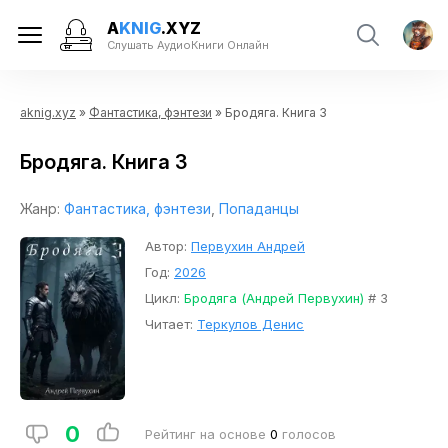
A
KNIG
.XYZ
Слушать АудиоКниги Онлайн
aknig.xyz
»
Фантастика, фэнтези
» Бродяга. Книга 3
Бродяга. Книга 3
Жанр:
Фантастика, фэнтези
,
Попаданцы
Автор:
Первухин Андрей
Год:
2026
Цикл:
Бродяга (Андрей Первухин)
# 3
Читает:
Теркулов Денис
0
Рейтинг на основе
0
голосов