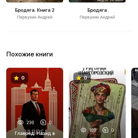
21
Бродяга. Книга 2
Бродяга
Первухин Андрей
Первухин Андрей
22
23
24
Похожие книги
25
0
0
236
0
109
0
Главред: Назад в