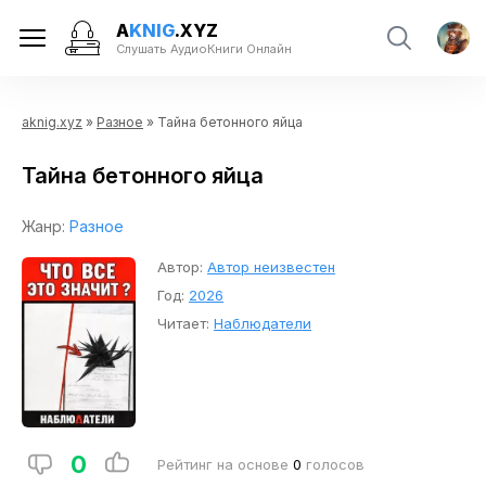
A
KNIG
.XYZ
Слушать АудиоКниги Онлайн
aknig.xyz
»
Разное
» Тайна бетонного яйца
Тайна бетонного яйца
Жанр:
Разное
Автор:
Автор неизвестен
Год:
2026
Читает:
Наблюдатели
0
Рейтинг на основе
0
голосов