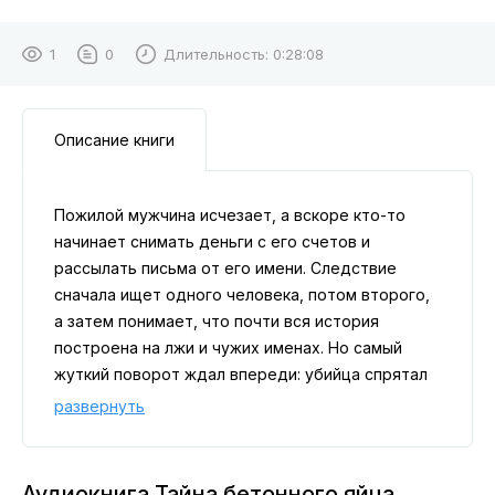
1
0
Длительность:
0:28:08
Описание книги
Пожилой мужчина исчезает, а вскоре кто-то
начинает снимать деньги с его счетов и
рассылать письма от его имени. Следствие
сначала ищет одного человека, потом второго,
а затем понимает, что почти вся история
построена на лжи и чужих именах. Но самый
жуткий поворот ждал впереди: убийца спрятал
тело так, что без случайности его могли не
развернуть
найти очень долго. Это история о доверии,
манипуляции и одной из самых изощрённых
попыток скрыть следы.
Аудиокнига Тайна бетонного яйца