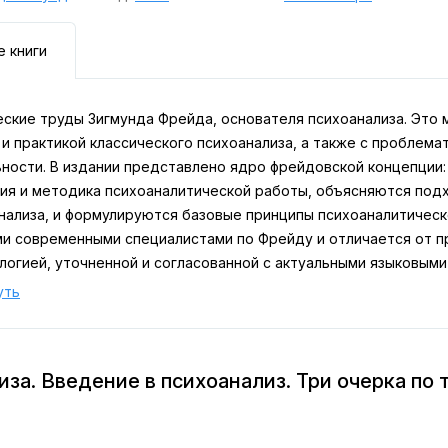
е книги
еские труды Зигмунда Фрейда, основателя психоанализа. Это 
и практикой классического психоанализа, а также с проблема
ьности. В издании представлено ядро фрейдовской концепции
ия и методика психоаналитической работы, объясняются под
анализа, и формулируются базовые принципы психоаналитичес
и современными специалистами по Фрейду и отличается от п
логией, уточненной и согласованной с актуальными языковыми
уть
за. Введение в психоанализ. Три очерка по т