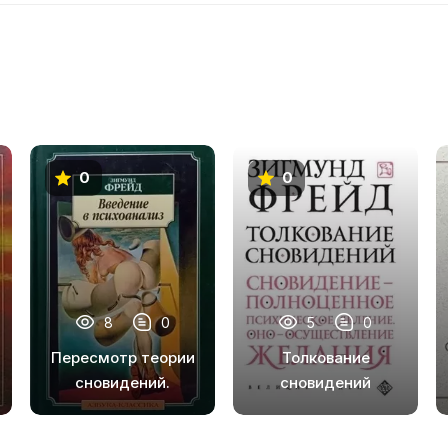
0
0
8
0
5
0
Пересмотр теории
Толкование
сновидений.
сновидений
Введение в
психоанализ