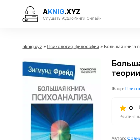
A
KNIG
.XYZ
Слушать АудиоКниги Онлайн
aknig.xyz
»
Психология, философия
» Большая книга п
Больша
теории
Жанр:
Психо
0
Рейтинг 
Автор:
Фрей