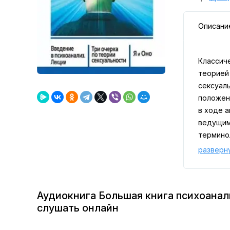
Описани
Классич
теорией 
сексуал
положен
в ходе 
ведущим
термино
разверн
Аудиокнига Большая книга психоанали
слушать онлайн