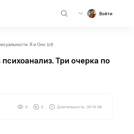
Войти
ксуальности. Я и Оно (сб
 психоанализ. Три очерка по
0
0
Длительность:
30:14:38