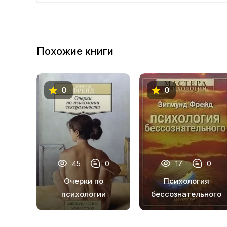
9
10
Похожие книги
11
12
0
0
13
14
15
16
45
0
17
0
17
Очерки по
Психология
18
психологии
бессознательного
сексуальности
19