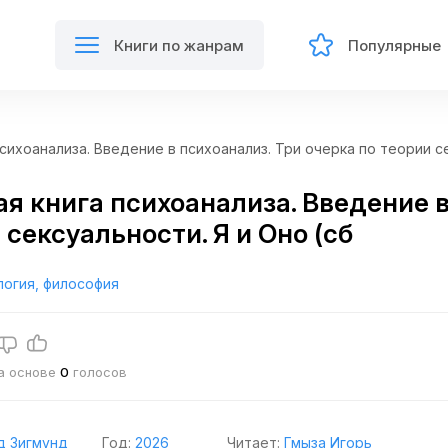
Книги по жанрам
Популярные
сихоанализа. Введение в психоанализ. Три очерка по теории се
я книга психоанализа. Введение в
 сексуальности. Я и Оно (сб
логия, философия
на основе
0
голосов
д Зигмунд
Год:
2026
Читает:
Гмыза Игорь