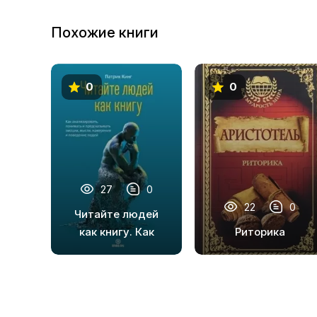
Похожие книги
0
0
27
0
22
0
Читайте людей
как книгу. Как
Риторика
анализировать,
понимать и
предсказывать
эмоции, мысли,