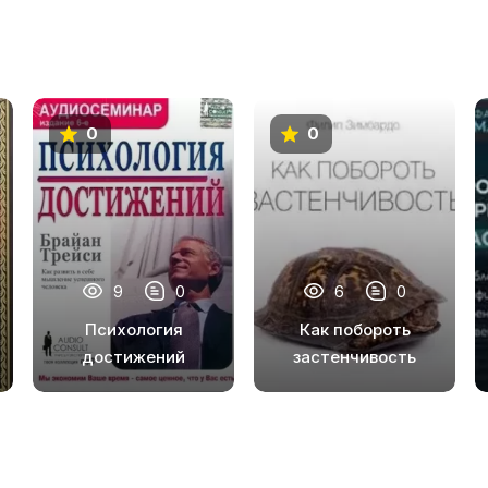
0
0
9
0
6
0
Психология
Как побороть
достижений
застенчивость