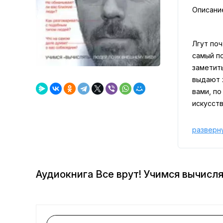
Описани
Лгут поч
самый по
заметить
выдают 
вами, по
искусств
разверн
Аудиокнига Все врут! Учимся вычисл