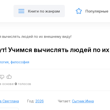
Книги по жанрам
Популярные
я вычислять людей по их внешнему виду!
ут! Учимся вычислять людей по их
логия, философия
на основе
0
голосов
а Светлана
Год:
2026
Читает:
Сытник Инна