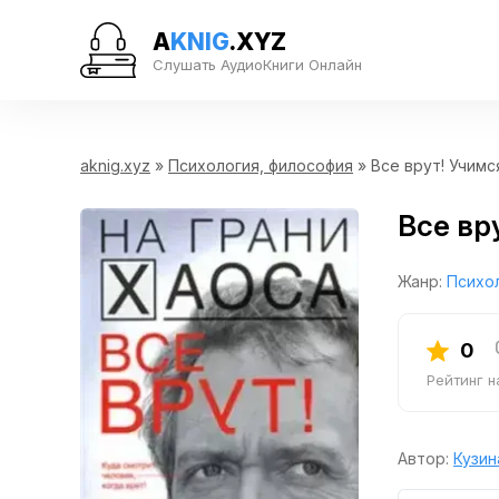
A
KNIG
.XYZ
Слушать АудиоКниги Онлайн
aknig.xyz
»
Психология, философия
» Все врут! Учимс
Все вр
Жанр:
Психо
0
Рейтинг 
Автор:
Кузин