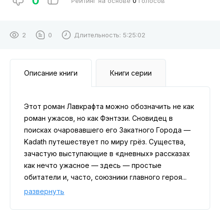
0
Рейтинг на основе
0
голосов
2
0
Длительность:
5:25:02
Описание книги
Книги серии
Этот роман Лавкрафта можно обозначить не как
роман ужасов, но как Фэнтэзи. Сновидец в
поисках очаровавшего его Закатного Города —
Kadath путешествует по миру грёз. Существа,
зачастую выступающие в «дневных» рассказах
как нечто ужасное — здесь — простые
обитатели и, часто, союзники главного героя...
развернуть