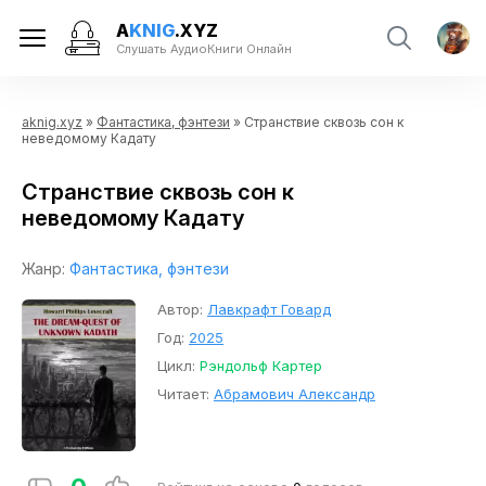
A
KNIG
.XYZ
Слушать АудиоКниги Онлайн
aknig.xyz
»
Фантастика, фэнтези
» Странствие сквозь сон к
неведомому Кадату
Странствие сквозь сон к
неведомому Кадату
Жанр:
Фантастика, фэнтези
Автор:
Лавкрафт Говард
Год:
2025
Цикл:
Рэндольф Картер
Читает:
Абрамович Александр