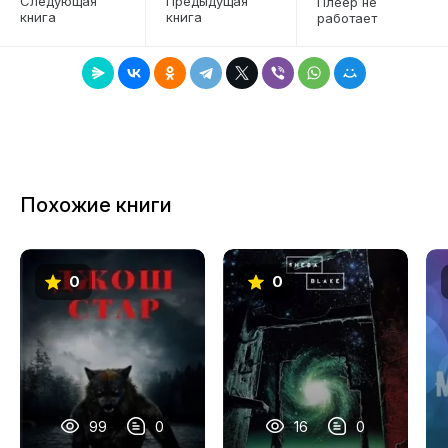
Следующая
Предыдущая
Плеер не
книга
книга
работает
Похожие книги
0
0
99
0
16
0